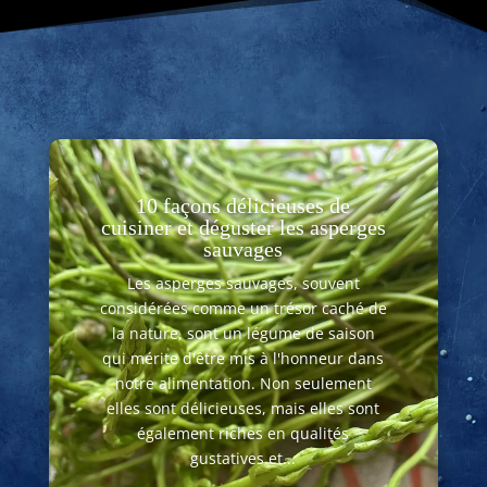
10 façons délicieuses de
cuisiner et déguster les asperges
sauvages
Les asperges sauvages, souvent
considérées comme un trésor caché de
la nature, sont un légume de saison
qui mérite d'être mis à l'honneur dans
notre alimentation. Non seulement
elles sont délicieuses, mais elles sont
également riches en qualités
gustatives et...