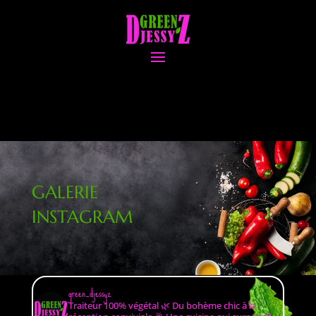
GALERIE
INSTAGRAM
green_djessyz
Traiteur 100% végétal 🌿
Du bohème chic à la