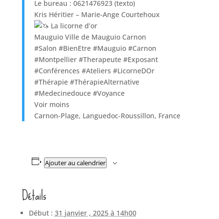
Le bureau : 0621476923 (texto)
Kris Héritier – Marie-Ange Courtehoux
La licorne d’or
Mauguio Ville de Mauguio Carnon
#Salon #BienEtre #Mauguio #Carnon
#Montpellier #Therapeute #Exposant
#Conférences #Ateliers #LicorneDOr
#Thérapie #ThérapieAlternative
#Medecinedouce #Voyance
Voir moins
Carnon-Plage, Languedoc-Roussillon, France
Ajouter au calendrier
Détails
Début :
31 janvier , 2025 à 14h00