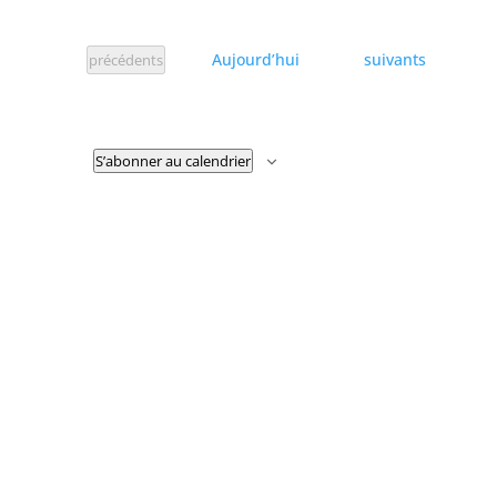
Évènements
Évènements
Aujourd’hui
suivants
précédents
S’abonner au calendrier